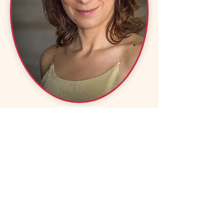
Faisons connaissance
Helene Velina
Masseuse Bien-être Certifiée
Je m'appelle Elena. Je suis
passionnée par les techniques
naturelles de santé et de bien-être.